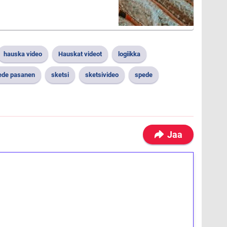
hauska video
Hauskat videot
logiikka
pede pasanen
sketsi
sketsivideo
spede
Jaa
ilmaiskierroksia ilman