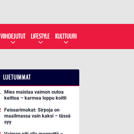
VIIHDEJUTUT
LIFESTYLE
KULTTUURI
LUETUIMMAT
Mies maistaa vaimon outoa
keittoa – karmea loppu koitti
Feissarimokat: Sirpoja on
maailmassa vain kaksi – tässä
syy
Vaimon piti olla mennyttä –