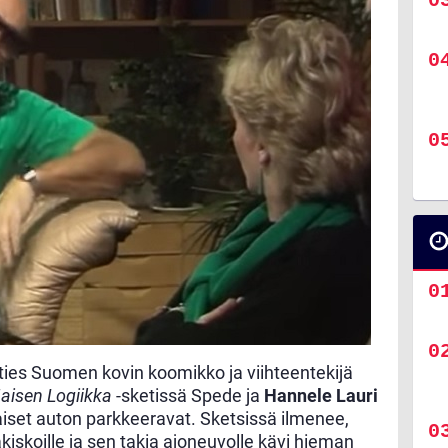
ies Suomen kovin koomikko ja viihteentekijä
aisen Logiikka
-sketissä Spede ja
Hannele Lauri
 naiset auton parkkeeravat. Sketsissä ilmenee,
akiskoille ja sen takia ajoneuvolle kävi hieman