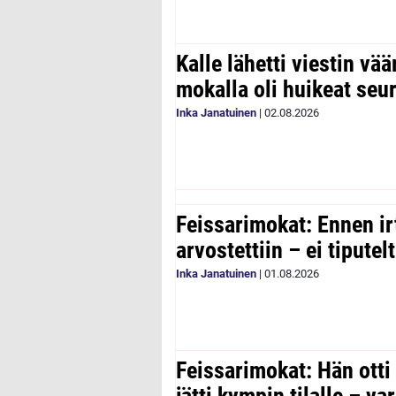
Kalle lähetti viestin vää
mokalla oli huikeat seu
Inka Janatuinen
|
02.08.2026
Feissarimokat: Ennen ir
arvostettiin – ei tipute
Inka Janatuinen
|
01.08.2026
Feissarimokat: Hän otti
jätti kympin tilalle – v