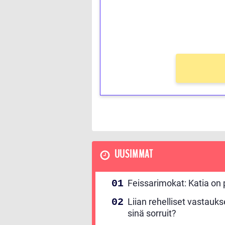
Saat heti 50 ilmaiskierr
kierros)!
Ei kierrätysvaatimusta!
UUSIMMAT
Feissarimokat: Katia on p
Liian rehelliset vastauk
sinä sorruit?