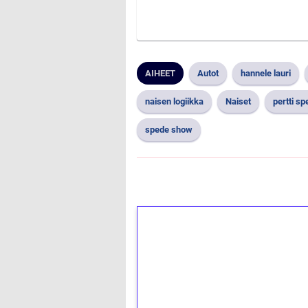
AIHEET
Autot
hannele lauri
naisen logiikka
Naiset
pertti s
spede show
1€ = 10€ arvosta 
kierrätystä!
Talleta 1€