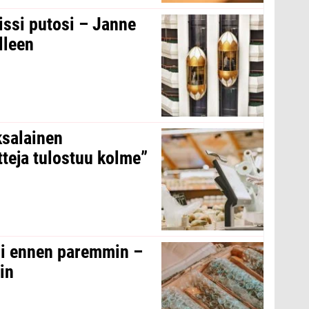
issi putosi – Janne
lleen
ksalainen
tteja tulostuu kolme”
oli ennen paremmin –
in