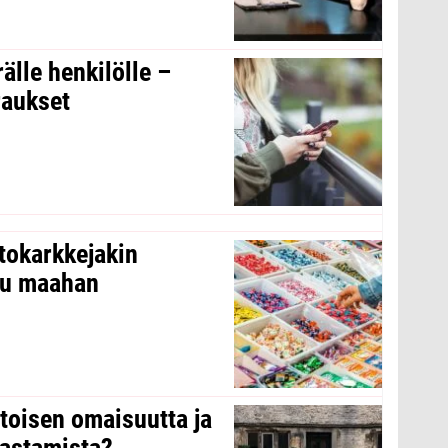
rälle henkilölle –
raukset
tokarkkejakin
ltu maahan
 toisen omaisuutta ja
arastamista?