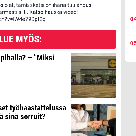
s olet, tämä sketsi on ihana tuulahdus
varmasti silti. Katso hauska video!
tch?v=lW4e79Bgt2g
LUE MYÖS:
 pihalla? – ”Miksi
kset työhaastattelussa
ä sinä sorruit?