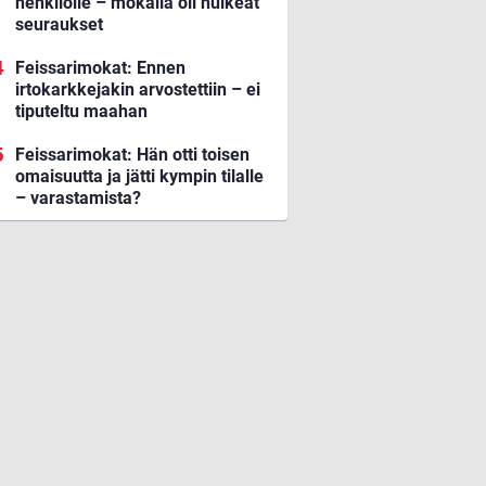
henkilölle – mokalla oli huikeat
seuraukset
Feissarimokat: Ennen
irtokarkkejakin arvostettiin – ei
tiputeltu maahan
Feissarimokat: Hän otti toisen
omaisuutta ja jätti kympin tilalle
– varastamista?