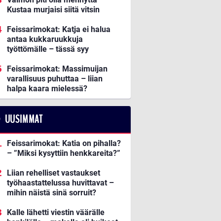
Kustaa murjaisi siitä vitsin
Feissarimokat: Katja ei halua
antaa kukkaruukkuja
työttömälle – tässä syy
Feissarimokat: Massimuijan
varallisuus puhuttaa – liian
halpa kaara mielessä?
UUSIMMAT
Feissarimokat: Katia on pihalla?
– ”Miksi kysyttiin henkkareita?”
Liian rehelliset vastaukset
työhaastattelussa huvittavat –
mihin näistä sinä sorruit?
Kalle lähetti viestin väärälle