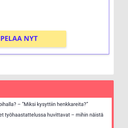
osta Tuohi 1000 -peliin (arvo 0,20€ per
PELAA NYT
ihalla? – ”Miksi kysyttiin henkkareita?”
set työhaastattelussa huvittavat – mihin näistä