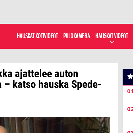
HAUSKAT KOTIVIDEOT
PIILOKAMERA
HAUSKAT VIDEOT
kka ajattelee auton
 – katso hauska Spede-