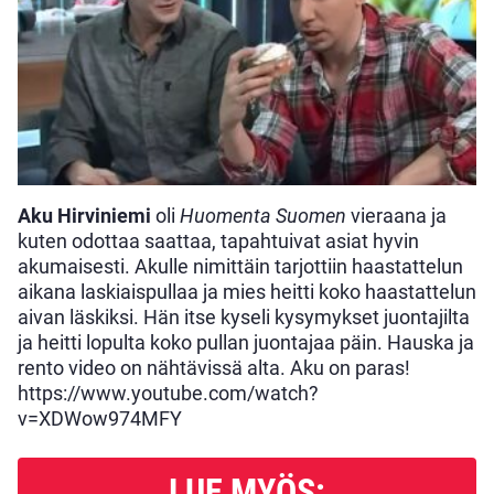
Aku Hirviniemi
oli
Huomenta Suomen
vieraana ja
kuten odottaa saattaa, tapahtuivat asiat hyvin
akumaisesti. Akulle nimittäin tarjottiin haastattelun
aikana laskiaispullaa ja mies heitti koko haastattelun
aivan läskiksi. Hän itse kyseli kysymykset juontajilta
ja heitti lopulta koko pullan juontajaa päin. Hauska ja
rento video on nähtävissä alta. Aku on paras!
https://www.youtube.com/watch?
v=XDWow974MFY
LUE MYÖS: