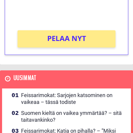
peliin (arvo 0,20€ per kierros)!
Ei kierrätysvaatimusta!
PELAA NYT
UUSIMMAT
Feissarimokat: Sarjojen katsominen on
vaikeaa – tässä todiste
Suomen kieltä on vaikea ymmärtää? – sitä
taitavankinko?
Feissarimokat: Katia on pihalla? – ”Miksi