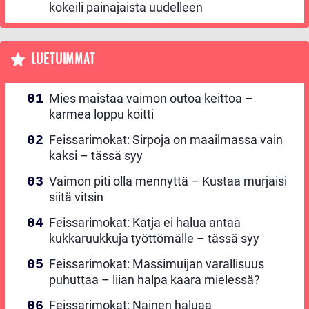
kokeili painajaista uudelleen
LUETUIMMAT
Mies maistaa vaimon outoa keittoa –
karmea loppu koitti
Feissarimokat: Sirpoja on maailmassa vain
kaksi – tässä syy
Vaimon piti olla mennyttä – Kustaa murjaisi
siitä vitsin
Feissarimokat: Katja ei halua antaa
kukkaruukkuja työttömälle – tässä syy
Feissarimokat: Massimuijan varallisuus
puhuttaa – liian halpa kaara mielessä?
Feissarimokat: Nainen haluaa