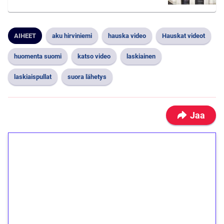
AIHEET
aku hirviniemi
hauska video
Hauskat videot
huomenta suomi
katso video
laskiainen
laskiaispullat
suora lähetys
Jaa
1€ = 10€ arvosta
ilmaiskierroksia ilman
kierrätystä!
Talleta 1€
Saat heti 50 ilmaiskierrosta Tuohi 1000 -