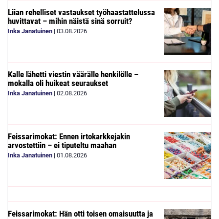
Liian rehelliset vastaukset työhaastattelussa
huvittavat – mihin näistä sinä sorruit?
Inka Janatuinen
|
03.08.2026
Kalle lähetti viestin väärälle henkilölle –
mokalla oli huikeat seuraukset
Inka Janatuinen
|
02.08.2026
Feissarimokat: Ennen irtokarkkejakin
arvostettiin – ei tiputeltu maahan
Inka Janatuinen
|
01.08.2026
Feissarimokat: Hän otti toisen omaisuutta ja