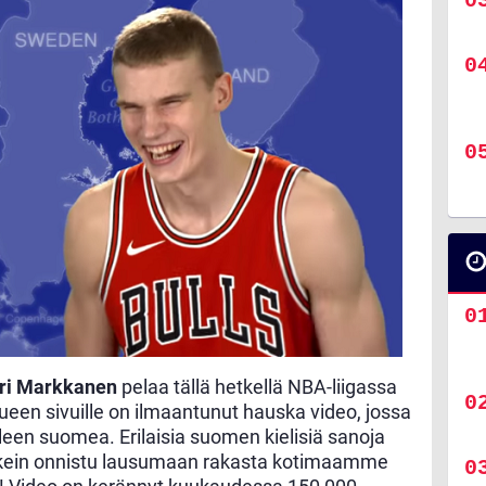
ri Markkanen
pelaa tällä hetkellä NBA-liigassa
ueen sivuille on ilmaantunut hauska video, jossa
leen suomea. Erilaisia suomen kielisiä sanoja
 oikein onnistu lausumaan rakasta kotimaamme