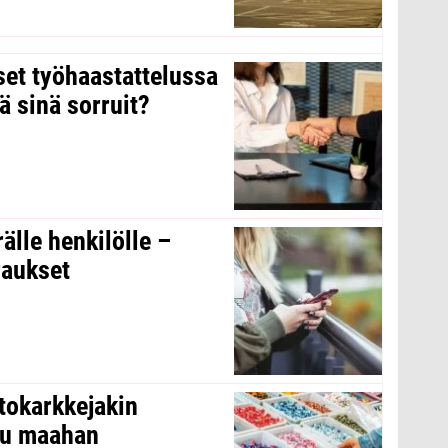
kset työhaastattelussa
ä sinä sorruit?
rälle henkilölle –
raukset
tokarkkejakin
ltu maahan