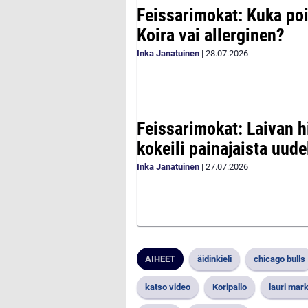
Feissarimokat: Kuka poi
Koira vai allerginen?
Inka Janatuinen
|
28.07.2026
Feissarimokat: Laivan h
kokeili painajaista uude
Inka Janatuinen
|
27.07.2026
AIHEET
äidinkieli
chicago bulls
katso video
Koripallo
lauri mar