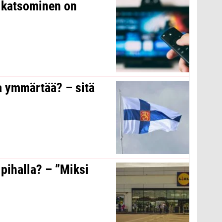
n katsominen on
a ymmärtää? – sitä
 pihalla? – ”Miksi