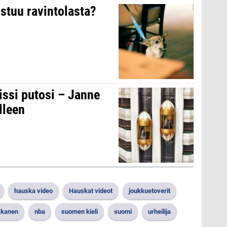
stuu ravintolasta?
issi putosi – Janne
lleen
hauska video
Hauskat videot
joukkuetoverit
kkanen
nba
suomen kieli
suomi
urheilija