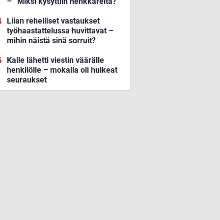
– ”Miksi kysyttiin henkkareita?”
Liian rehelliset vastaukset
työhaastattelussa huvittavat –
mihin näistä sinä sorruit?
Kalle lähetti viestin väärälle
henkilölle – mokalla oli huikeat
seuraukset