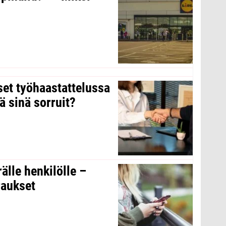
kset työhaastattelussa
ä sinä sorruit?
rälle henkilölle –
raukset