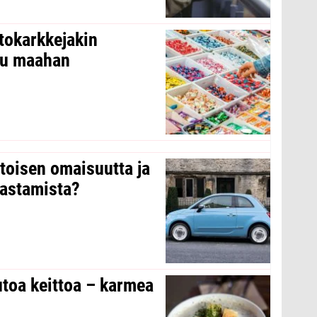
tokarkkejakin
ltu maahan
 toisen omaisuutta ja
arastamista?
toa keittoa – karmea