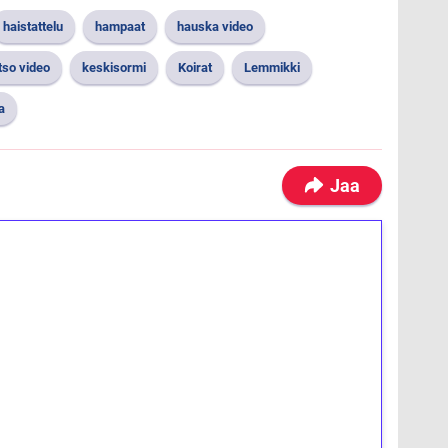
haistattelu
hampaat
hauska video
tso video
keskisormi
Koirat
Lemmikki
a
Jaa
ilmaiskierroksia ilman
osta Tuohi 1000 -peliin (arvo 0,20€ per