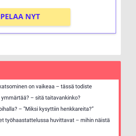
PELAA NYT
 katsominen on vaikeaa – tässä todiste
 ymmärtää? – sitä taitavankinko?
ihalla? – ”Miksi kysyttiin henkkareita?”
set työhaastattelussa huvittavat – mihin näistä