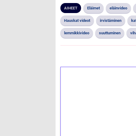
AIHEET
Eläimet
eläinvideo
Hauskat videot
irvistäminen
ka
lemmikkivideo
suuttuminen
vih
1€ = 10€ arvosta 
kierrätystä!
Talleta 1€
Saat heti 50 ilmaiskierr
kierros)!
Ei kierrätysvaatimusta!