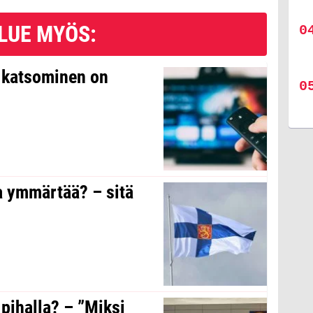
LUE MYÖS:
n katsominen on
a ymmärtää? – sitä
 pihalla? – ”Miksi