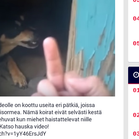
 videolle on koottu useita eri pätkiä, joissa
isormea. Nämä koirat eivät selvästi kestä
iehuvat kun miehet haistattelevat niille
 Katso hauska video!
tch?v=1yY46ErsJdY