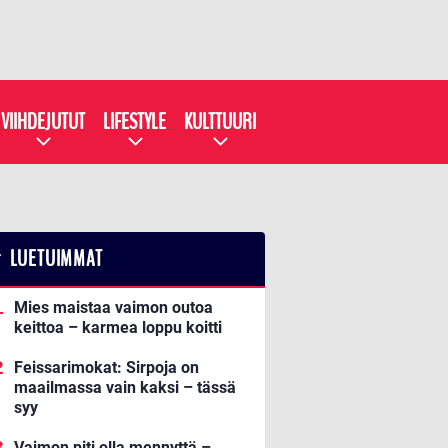
VIIHDEJUTUT
LIFESTYLE
KULTTUURI
LUETUIMMAT
Mies maistaa vaimon outoa
keittoa – karmea loppu koitti
Feissarimokat: Sirpoja on
maailmassa vain kaksi – tässä
syy
Vaimon piti olla mennyttä –