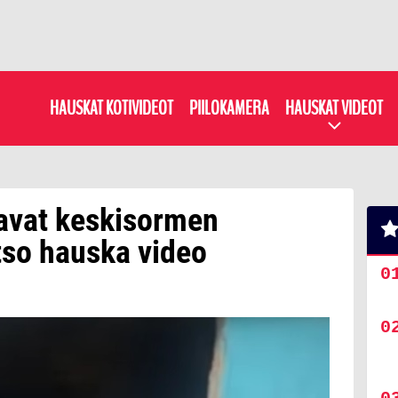
HAUSKAT KOTIVIDEOT
PIILOKAMERA
HAUSKAT VIDEOT
avat keskisormen
tso hauska video