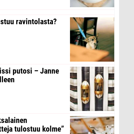
stuu ravintolasta?
issi putosi – Janne
lleen
ksalainen
tteja tulostuu kolme”