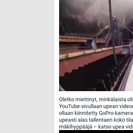
Oletko miettinyt, minkälaista o
YouTube-sivullaan upean video
ollaan kiinnitetty GoPro-kamera
upeasti alas tallentaen koko tila
mäkihyppääjä – katso upea vide