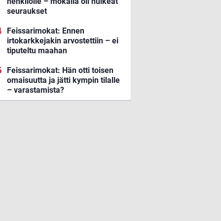
henkilölle – mokalla oli huikeat
seuraukset
Feissarimokat: Ennen
irtokarkkejakin arvostettiin – ei
tiputeltu maahan
Feissarimokat: Hän otti toisen
omaisuutta ja jätti kympin tilalle
– varastamista?