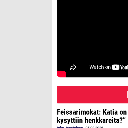
Feissarimokat: Katia on
kysyttiin henkkareita?”
Inka Janatuinen
|
05.08.2026