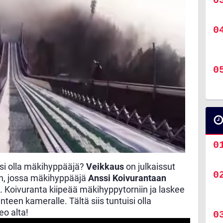
lisi olla mäkihyppääjä?
Veikkaus
on julkaissut
n, jossa mäkihyppääjä
Anssi Koivurantaan
. Koivuranta kiipeää mäkihyppytorniin ja laskee
nteen kameralle. Tältä siis tuntuisi olla
o alta!