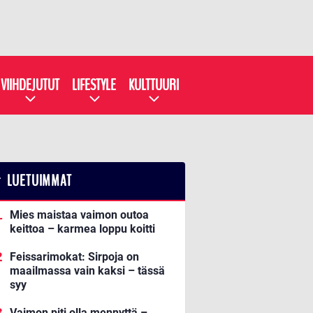
VIIHDEJUTUT
LIFESTYLE
KULTTUURI
LUETUIMMAT
Mies maistaa vaimon outoa
keittoa – karmea loppu koitti
Feissarimokat: Sirpoja on
maailmassa vain kaksi – tässä
syy
Vaimon piti olla mennyttä –