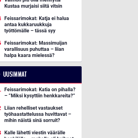
Kustaa murjaisi siitä vitsin
Feissarimokat: Katja ei halua
antaa kukkaruukkuja
työttömälle – tässä syy
Feissarimokat: Massimuijan
varallisuus puhuttaa – liian
halpa kaara mielessä?
UUSIMMAT
Feissarimokat: Katia on pihalla?
– ”Miksi kysyttiin henkkareita?”
Liian rehelliset vastaukset
työhaastattelussa huvittavat –
mihin näistä sinä sorruit?
Kalle lähetti viestin väärälle