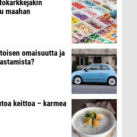
tokarkkejakin
ltu maahan
 toisen omaisuutta ja
arastamista?
toa keittoa – karmea