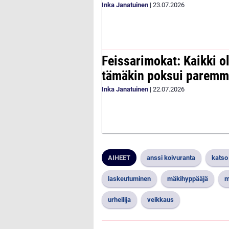
Inka Janatuinen
|
23.07.2026
Feissarimokat: Kaikki 
tämäkin poksui paremm
Inka Janatuinen
|
22.07.2026
AIHEET
anssi koivuranta
katso
laskeutuminen
mäkihyppääjä
m
urheilija
veikkaus