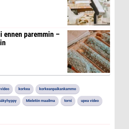
oli ennen paremmin –
in
 video
korkea
korkeanpaikankammo
äkyhyppy
Mieletön maailma
torni
upea video