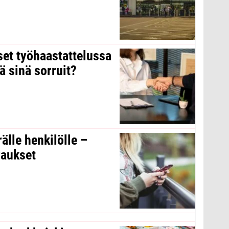
kset työhaastattelussa
ä sinä sorruit?
rälle henkilölle –
raukset