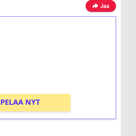
Jaa
ilmaiskierroksia ilman
osta Tuohi 1000 -peliin (arvo 0,20€ per
PELAA NYT