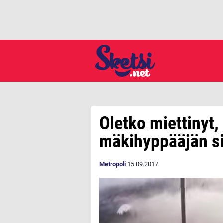
Oletko miettinyt,
mäkihyppääjän si
Metropoli
15.09.2017