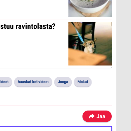
stuu ravintolasta?
ideot
hauskat kotivideot
Jooga
Mokat
Jaa