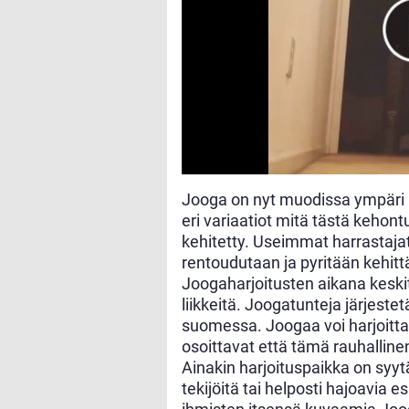
Jooga on nyt muodissa ympäri
eri variaatiot mitä tästä kehont
kehitetty. Useimmat harrastaja
rentoudutaan ja pyritään kehitt
Joogaharjoitusten aikana keskit
liikkeitä. Joogatunteja järjes
suomessa. Joogaa voi harjoitt
osoittavat että tämä rauhallinen h
Ainakin harjoituspaikka on syytä 
tekijöitä tai helposti hajoavia