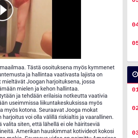
 maailmaa. Tästä osoituksena myös kymmenet
untemusta ja hallintaa vaativasta lajista on
t mieltävät Joogan harjoituksena, jossa
ämään mielen ja kehon hallintaa.
ytään ja tehdään erilaisia notkeutta vaativia
tetään useimmissa liikuntakeskuksissa myös
aa myös kotona. Seuraavat Jooga mokat
arjoitus voi olla välillä riskialtis ja vaarallinen.
valita siten, että lähellä ei ole häiritseviä
 esineitä. Amerikan hauskimmat kotivideot kokosi