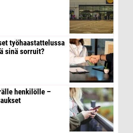
kset työhaastattelussa
ä sinä sorruit?
rälle henkilölle –
raukset