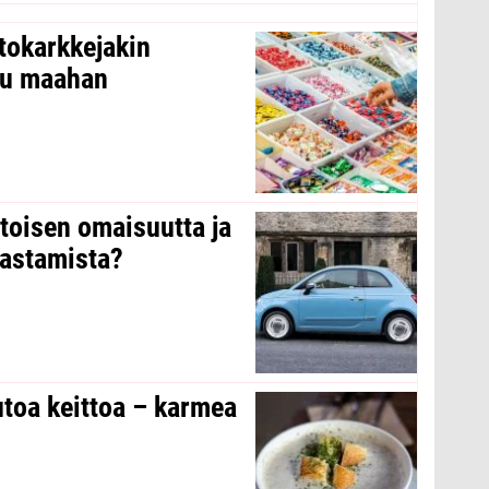
tokarkkejakin
ltu maahan
 toisen omaisuutta ja
arastamista?
toa keittoa – karmea