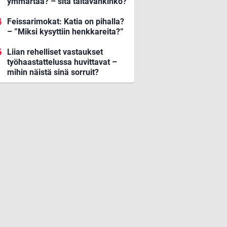
ymmärtää? – sitä taitavankinko?
Feissarimokat: Katia on pihalla?
– ”Miksi kysyttiin henkkareita?”
Liian rehelliset vastaukset
työhaastattelussa huvittavat –
mihin näistä sinä sorruit?