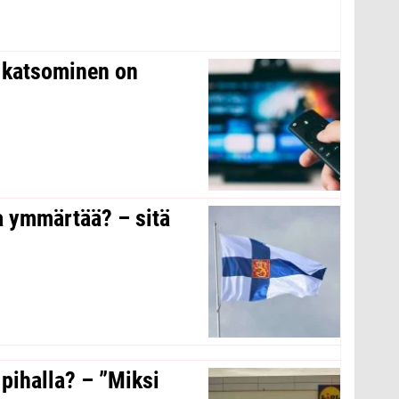
n katsominen on
a ymmärtää? – sitä
 pihalla? – ”Miksi