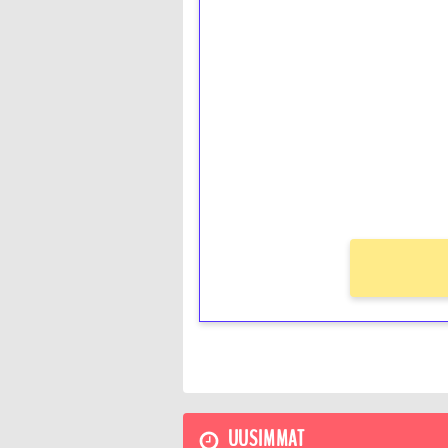
1€ = 10€ arvosta 
kierrätystä!
Talleta 1€
Saat heti 50 ilmaiskierr
kierros)!
Ei kierrätysvaatimusta!
UUSIMMAT