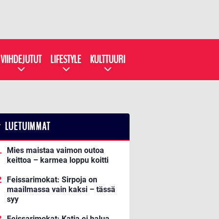
VIIHDEJUTUT
LIFESTYLE
KULTTUURI
LUETUIMMAT
Mies maistaa vaimon outoa
keittoa – karmea loppu koitti
Feissarimokat: Sirpoja on
maailmassa vain kaksi – tässä
syy
Feissarimokat: Katja ei halua