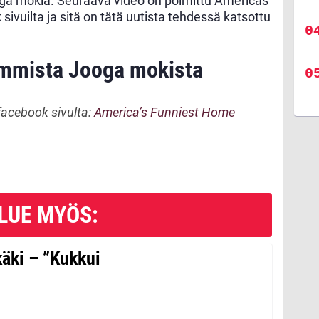
ga mokia. Seuraava video on poimittu Americas
ivuilta ja sitä on tätä uutista tehdessä katsottu
immista Jooga mokista
facebook sivulta:
America’s Funniest Home
LUE MYÖS:
käki – ”Kukkui