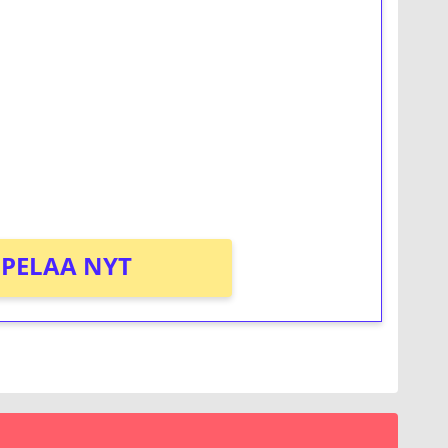
ilmaiskierroksia ilman
osta Tuohi 1000 -peliin (arvo 0,20€ per
PELAA NYT