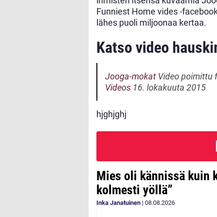
ihmisten itsensä kuvaamia Joo
Funniest Home vides -facebook s
lähes puoli miljoonaa kertaa.
Katso video hausk
Jooga-mokat
Video poimittu 
Videos
16. lokakuuta 2015
hjghjghj
Mies oli kännissä kuin 
kolmesti yöllä”
Inka Janatuinen
|
08.08.2026