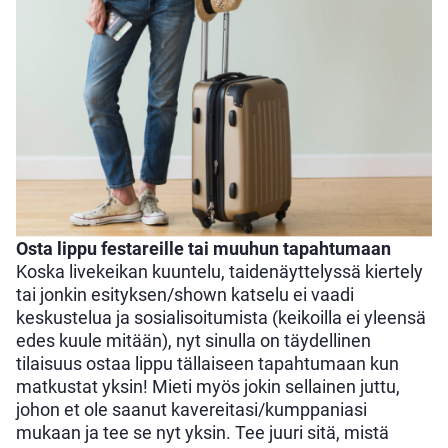
Osta lippu festareille tai muuhun tapahtumaan
Koska livekeikan kuuntelu, taidenäyttelyssä kiertely
tai jonkin esityksen/shown katselu ei vaadi
keskustelua ja sosialisoitumista (keikoilla ei yleensä
edes kuule mitään), nyt sinulla on täydellinen
tilaisuus ostaa lippu tällaiseen tapahtumaan kun
matkustat yksin! Mieti myös jokin sellainen juttu,
johon et ole saanut kavereitasi/kumppaniasi
mukaan ja tee se nyt yksin. Tee juuri sitä, mistä