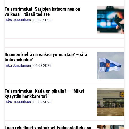
Feissarimokat: Sarjojen katsominen on
vaikeaa – tässä todiste
Inka Janatuinen
|
06.08.2026
Suomen kieltä on vaikea ymmärtää? – sitä
taitavankinko?
Inka Janatuinen
|
06.08.2026
Feissarimokat: Katia on pihalla? – ”Miksi
kysyttiin henkkareita?”
Inka Janatuinen
|
05.08.2026
Liian rehelliset vastaukset työhaastattelussa