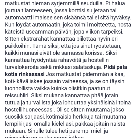
matkustat hieman syrjemmillä seuduilla. Et halua
joutua tilanteeseen, jossa korttisi suljetaan tai
automaatti imaisee sen sisäänsä tai ei sitä hyväksy.
Kun löydät automaatin, joka toimii moitteetta, nosta
käteistä useamman päivän, jopa viikon tarpeiksi.
Sitten ekstrarahat kannattaa piilottaa hyvin eri
paikkoihin. Tämä siksi, että jos sinut ryöstetään,
kaikki munasi eivät ole samassa korissa. Siksi
kannattaa hyödyntää rahavöitä ja hostellin
turvalokeroita sekä rinkkasi salataskuja.
Pidä pala
kotia rinkassasi
Jos matkustat pidemmän aikaa,
koti-ikävä iskee jossain vaiheessa, ja se on täysin
luonnollista vaikka kuinka olisitkin paatunut
reissuhiiri. Siksi mukana kannattaa pitää jotain
tuttua ja turvallista joka lohduttaa yksinäisinä iltoina
hostellihuoneessasi. Oli se sitten muutama jakso
suosikkisarjaasi, kotimaisia herkkuja tai muutama
lempikirjasi omalla kielelläsi, pakkaa joitain näistä
mukaan. Sinulle tulee heti parempi mieli ja
reissuakin on mukavampi jatkaa.