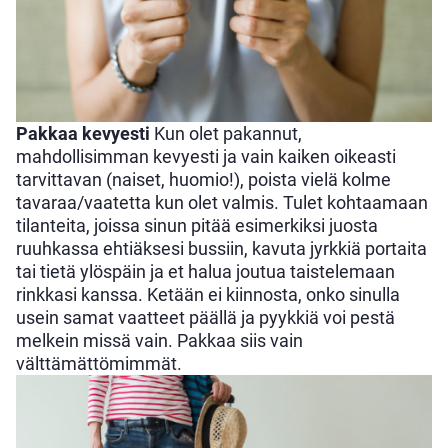
Pakkaa kevyesti
Kun olet pakannut,
mahdollisimman kevyesti ja vain kaiken oikeasti
tarvittavan (naiset, huomio!), poista vielä kolme
tavaraa/vaatetta kun olet valmis. Tulet kohtaamaan
tilanteita, joissa sinun pitää esimerkiksi juosta
ruuhkassa ehtiäksesi bussiin, kavuta jyrkkiä portaita
tai tietä ylöspäin ja et halua joutua taistelemaan
rinkkasi kanssa. Ketään ei kiinnosta, onko sinulla
usein samat vaatteet päällä ja pyykkiä voi pestä
melkein missä vain. Pakkaa siis vain
välttämättömimmät.