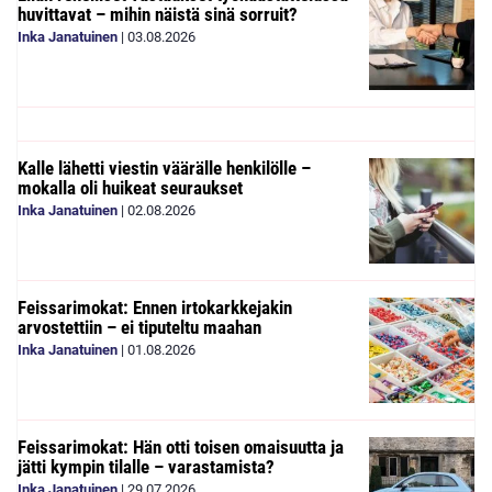
huvittavat – mihin näistä sinä sorruit?
Inka Janatuinen
|
03.08.2026
Kalle lähetti viestin väärälle henkilölle –
mokalla oli huikeat seuraukset
Inka Janatuinen
|
02.08.2026
Feissarimokat: Ennen irtokarkkejakin
arvostettiin – ei tiputeltu maahan
Inka Janatuinen
|
01.08.2026
Feissarimokat: Hän otti toisen omaisuutta ja
jätti kympin tilalle – varastamista?
Inka Janatuinen
|
29.07.2026