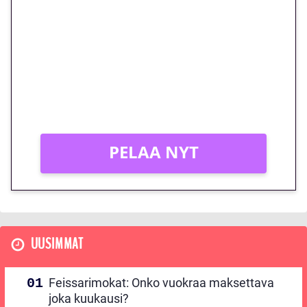
euron kierrätysvapaa
megakierros Reactoonz-
peliin – vain 1 eurolla!
Peli: Reactoonz
Vain uusille asiakkaille!
PELAA NYT
UUSIMMAT
Feissarimokat: Onko vuokraa maksettava
joka kuukausi?