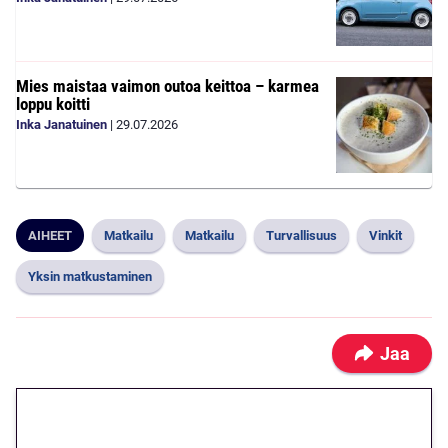
Mies maistaa vaimon outoa keittoa – karmea
loppu koitti
Inka Janatuinen
|
29.07.2026
AIHEET
Matkailu
Matkailu
Turvallisuus
Vinkit
Yksin matkustaminen
Jaa
🎁 Huipputarjous jatkuu: 10