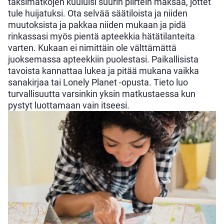
taksimatkojen kuuluisi suurin piirtein maksaa, jottet
tule huijatuksi. Ota selvää säätiloista ja niiden
muutoksista ja pakkaa niiden mukaan ja pidä
rinkassasi myös pientä apteekkia hätätilanteita
varten. Kukaan ei nimittäin ole välttämättä
juoksemassa apteekkiin puolestasi. Paikallisista
tavoista kannattaa lukea ja pitää mukana vaikka
sanakirjaa tai Lonely Planet -opusta. Tieto luo
turvallisuutta varsinkin yksin matkustaessa kun
pystyt luottamaan vain itseesi.