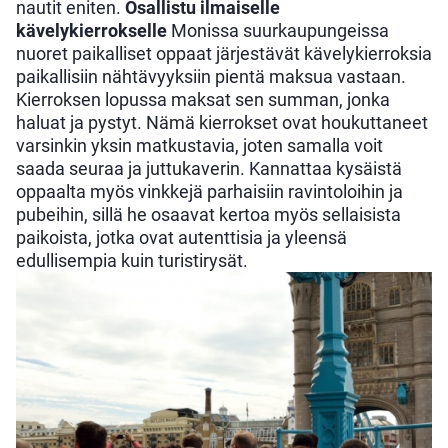
nautit eniten.
Osallistu ilmaiselle
kävelykierrokselle
Monissa suurkaupungeissa
nuoret paikalliset oppaat järjestävät kävelykierroksia
paikallisiin nähtävyyksiin pientä maksua vastaan.
Kierroksen lopussa maksat sen summan, jonka
haluat ja pystyt. Nämä kierrokset ovat houkuttaneet
varsinkin yksin matkustavia, joten samalla voit
saada seuraa ja juttukaverin. Kannattaa kysäistä
oppaalta myös vinkkejä parhaisiin ravintoloihin ja
pubeihin, sillä he osaavat kertoa myös sellaisista
paikoista, jotka ovat autenttisia ja yleensä
edullisempia kuin turistirysät.