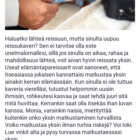
Haluatko lähteä reissuun, mutta sinulta uupuu
reissukaveri? Sen ei tarvitse olla este
unelmalomallesi, sillä jos sinulla on aikaa, rahaa ja
mahdollisuus lähteä, voit aivan hyvin reissata yksin.
Useat elämäntapareissarit ovat sanoneet, että
itseasiassa jokaisen kannattaisi matkustaa yksin
ainakin kerran elämässään. Kun sinulla ei ole tuttua
kaveria vierelläsi, tutustut helpommin uusiin
ihmisiin, rohkeutesi kasvaa ja saat tehdä juuri sitä
mitä huvittaa. Kerrankin saat olla itsekäs ihan luvan
kanssa. Monia, varsinkin naisia, mietityttää
kuitenkin onko yksin matkustaminen turvallista.
Voiko matkustaa yksin ilman turhia riskejä? Voi toki.
Lue vinkit alta ja pysy turvassa matkustaessasi
yksin.