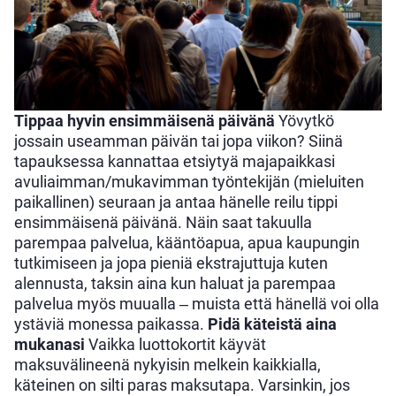
Tippaa hyvin ensimmäisenä päivänä
Yövytkö
jossain useamman päivän tai jopa viikon? Siinä
tapauksessa kannattaa etsiytyä majapaikkasi
avuliaimman/mukavimman työntekijän (mieluiten
paikallinen) seuraan ja antaa hänelle reilu tippi
ensimmäisenä päivänä. Näin saat takuulla
parempaa palvelua, kääntöapua, apua kaupungin
tutkimiseen ja jopa pieniä ekstrajuttuja kuten
alennusta, taksin aina kun haluat ja parempaa
palvelua myös muualla ‒ muista että hänellä voi olla
ystäviä monessa paikassa.
Pidä käteistä aina
mukanasi
Vaikka luottokortit käyvät
maksuvälineenä nykyisin melkein kaikkialla,
käteinen on silti paras maksutapa. Varsinkin, jos