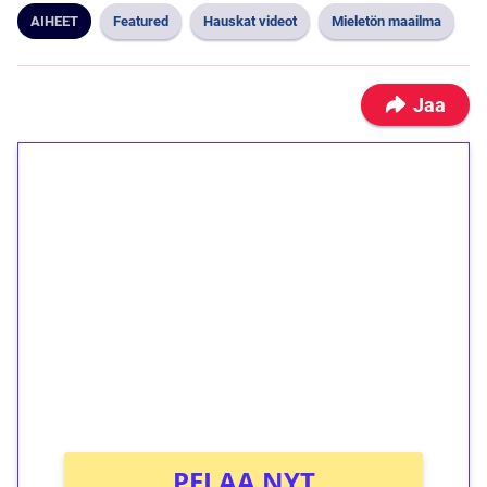
AIHEET
Featured
Hauskat videot
Mieletön maailma
Jaa
1€ = 10€ arvosta
ilmaiskierroksia ilman
kierrätystä!
Talleta 1€
Saat heti 50 ilmaiskierrosta Tuohi 1000 -
peliin (arvo 0,20€ per kierros)!
Ei kierrätysvaatimusta!
PELAA NYT