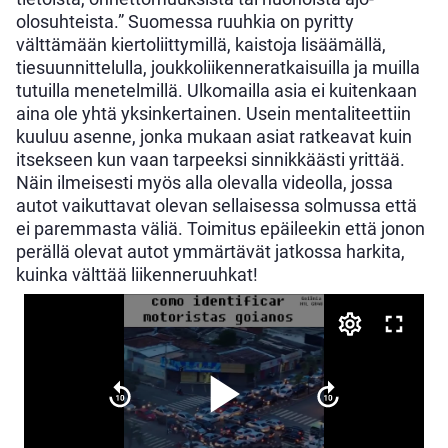
olosuhteista.” Suomessa ruuhkia on pyritty
välttämään kiertoliittymillä, kaistoja lisäämällä,
tiesuunnittelulla, joukkoliikenneratkaisuilla ja muilla
tutuilla menetelmillä. Ulkomailla asia ei kuitenkaan
aina ole yhtä yksinkertainen. Usein mentaliteettiin
kuuluu asenne, jonka mukaan asiat ratkeavat kuin
itsekseen kun vaan tarpeeksi sinnikkäästi yrittää.
Näin ilmeisesti myös alla olevalla videolla, jossa
autot vaikuttavat olevan sellaisessa solmussa että
ei paremmasta väliä. Toimitus epäileekin että jonon
perällä olevat autot ymmärtävät jatkossa harkita,
kuinka välttää liikenneruuhkat!