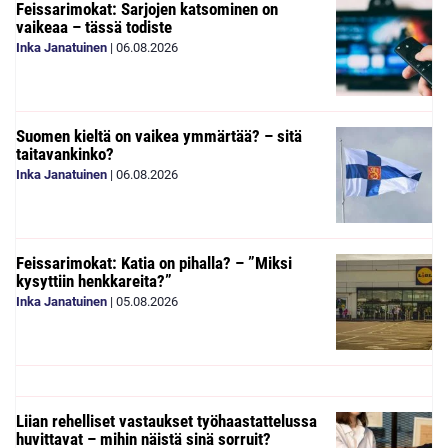
Feissarimokat: Sarjojen katsominen on
vaikeaa – tässä todiste
Inka Janatuinen
|
06.08.2026
Suomen kieltä on vaikea ymmärtää? – sitä
taitavankinko?
Inka Janatuinen
|
06.08.2026
Feissarimokat: Katia on pihalla? – ”Miksi
kysyttiin henkkareita?”
Inka Janatuinen
|
05.08.2026
Liian rehelliset vastaukset työhaastattelussa
huvittavat – mihin näistä sinä sorruit?