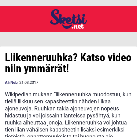
Liikenneruuhka? Katso video
niin ymmärrät!
Ali Nebi
21.03.2017
Wikipedian mukaan ”liikenneruuhka muodostuu, kun
tiellä liikkuu sen kapasiteettiin nähden liikaa
ajoneuvoja. Ruuhkan takia ajoneuvojen nopeus
hidastuu ja voi joissain tilanteissa pysähtyä, kun
ruuhka aiheuttaa jonoja. Liikenneruuhka voi johtua
tien liian vähäisen kapasiteetin lisäksi esimerkiksi
tietöistä, onnettomuuksista tai huonoista ajo-