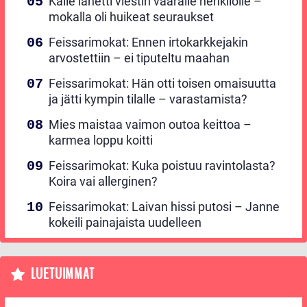
Kalle lähetti viestin väärälle henkilölle –
mokalla oli huikeat seuraukset
Feissarimokat: Ennen irtokarkkejakin
arvostettiin – ei tiputeltu maahan
Feissarimokat: Hän otti toisen omaisuutta
ja jätti kympin tilalle – varastamista?
Mies maistaa vaimon outoa keittoa –
karmea loppu koitti
Feissarimokat: Kuka poistuu ravintolasta?
Koira vai allerginen?
Feissarimokat: Laivan hissi putosi – Janne
kokeili painajaista uudelleen
LUETUIMMAT