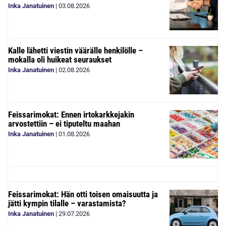
Inka Janatuinen
|
03.08.2026
Kalle lähetti viestin väärälle henkilölle –
mokalla oli huikeat seuraukset
Inka Janatuinen
|
02.08.2026
Feissarimokat: Ennen irtokarkkejakin
arvostettiin – ei tiputeltu maahan
Inka Janatuinen
|
01.08.2026
Feissarimokat: Hän otti toisen omaisuutta ja
jätti kympin tilalle – varastamista?
Inka Janatuinen
|
29.07.2026