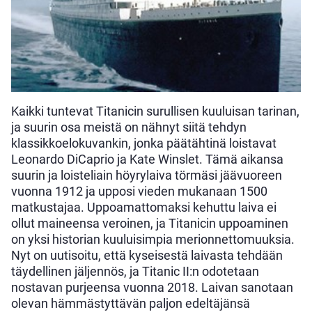
Kaikki tuntevat Titanicin surullisen kuuluisan tarinan,
ja suurin osa meistä on nähnyt siitä tehdyn
klassikkoelokuvankin, jonka päätähtinä loistavat
Leonardo DiCaprio ja Kate Winslet. Tämä aikansa
suurin ja loisteliain höyrylaiva törmäsi jäävuoreen
vuonna 1912 ja upposi vieden mukanaan 1500
matkustajaa. Uppoamattomaksi kehuttu laiva ei
ollut maineensa veroinen, ja Titanicin uppoaminen
on yksi historian kuuluisimpia merionnettomuuksia.
Nyt on uutisoitu, että kyseisestä laivasta tehdään
täydellinen jäljennös, ja Titanic II:n odotetaan
nostavan purjeensa vuonna 2018. Laivan sanotaan
olevan hämmästyttävän paljon edeltäjänsä