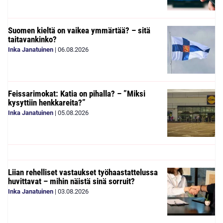
Suomen kieltä on vaikea ymmärtää? – sitä
taitavankinko?
Inka Janatuinen
|
06.08.2026
Feissarimokat: Katia on pihalla? – ”Miksi
kysyttiin henkkareita?”
Inka Janatuinen
|
05.08.2026
Liian rehelliset vastaukset työhaastattelussa
huvittavat – mihin näistä sinä sorruit?
Inka Janatuinen
|
03.08.2026