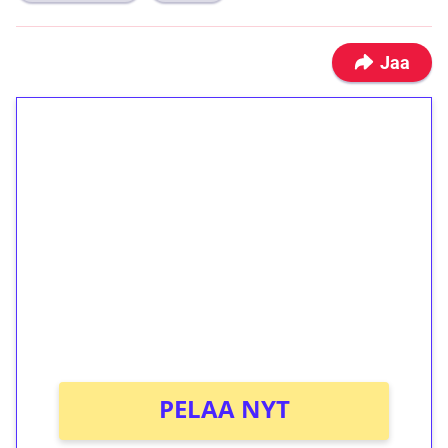
Jaa
1€ = 10€ arvosta
ilmaiskierroksia ilman
kierrätystä!
Talleta 1€
Saat heti 50 ilmaiskierrosta Tuohi 1000 -
peliin (arvo 0,20€ per kierros)!
Ei kierrätysvaatimusta!
PELAA NYT