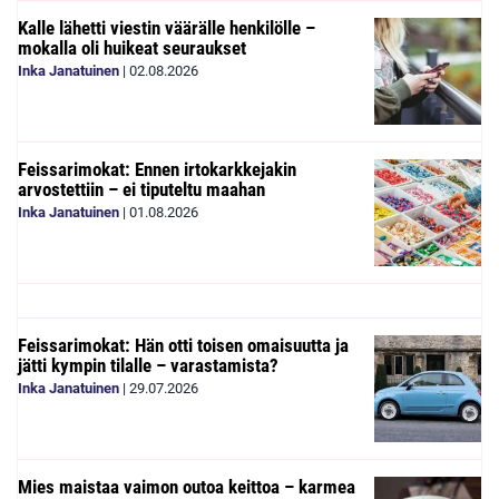
Kalle lähetti viestin väärälle henkilölle –
mokalla oli huikeat seuraukset
Inka Janatuinen
|
02.08.2026
Feissarimokat: Ennen irtokarkkejakin
arvostettiin – ei tiputeltu maahan
Inka Janatuinen
|
01.08.2026
Feissarimokat: Hän otti toisen omaisuutta ja
jätti kympin tilalle – varastamista?
Inka Janatuinen
|
29.07.2026
Mies maistaa vaimon outoa keittoa – karmea