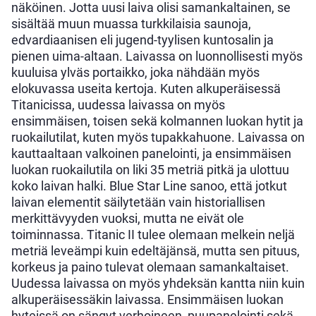
näköinen. Jotta uusi laiva olisi samankaltainen, se
sisältää muun muassa turkkilaisia saunoja,
edvardiaanisen eli jugend-tyylisen kuntosalin ja
pienen uima-altaan. Laivassa on luonnollisesti myös
kuuluisa ylväs portaikko, joka nähdään myös
elokuvassa useita kertoja. Kuten alkuperäisessä
Titanicissa, uudessa laivassa on myös
ensimmäisen, toisen sekä kolmannen luokan hytit ja
ruokailutilat, kuten myös tupakkahuone. Laivassa on
kauttaaltaan valkoinen panelointi, ja ensimmäisen
luokan ruokailutila on liki 35 metriä pitkä ja ulottuu
koko laivan halki. Blue Star Line sanoo, että jotkut
laivan elementit säilytetään vain historiallisen
merkittävyyden vuoksi, mutta ne eivät ole
toiminnassa. Titanic II tulee olemaan melkein neljä
metriä leveämpi kuin edeltäjänsä, mutta sen pituus,
korkeus ja paino tulevat olemaan samankaltaiset.
Uudessa laivassa on myös yhdeksän kantta niin kuin
alkuperäisessäkin laivassa. Ensimmäisen luokan
hyteissä on sängyt verhoineen, puupanelointi sekä