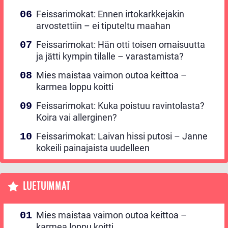
Feissarimokat: Ennen irtokarkkejakin
arvostettiin – ei tiputeltu maahan
Feissarimokat: Hän otti toisen omaisuutta
ja jätti kympin tilalle – varastamista?
Mies maistaa vaimon outoa keittoa –
karmea loppu koitti
Feissarimokat: Kuka poistuu ravintolasta?
Koira vai allerginen?
Feissarimokat: Laivan hissi putosi – Janne
kokeili painajaista uudelleen
LUETUIMMAT
Mies maistaa vaimon outoa keittoa –
karmea loppu koitti