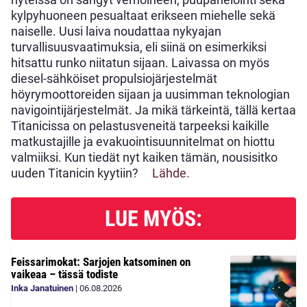
kylpyhuoneen pesualtaat erikseen miehelle sekä
naiselle. Uusi laiva noudattaa nykyajan
turvallisuusvaatimuksia, eli siinä on esimerkiksi
hitsattu runko niitatun sijaan. Laivassa on myös
diesel-sähköiset propulsiojärjestelmät
höyrymoottoreiden sijaan ja uusimman teknologian
navigointijärjestelmät. Ja mikä tärkeintä, tällä kertaa
Titanicissa on pelastusveneitä tarpeeksi kaikille
matkustajille ja evakuointisuunnitelmat on hiottu
valmiiksi. Kun tiedät nyt kaiken tämän, nousisitko
uuden Titanicin kyytiin?
Lähde.
LUE MYÖS:
Feissarimokat: Sarjojen katsominen on
vaikeaa – tässä todiste
Inka Janatuinen
|
06.08.2026