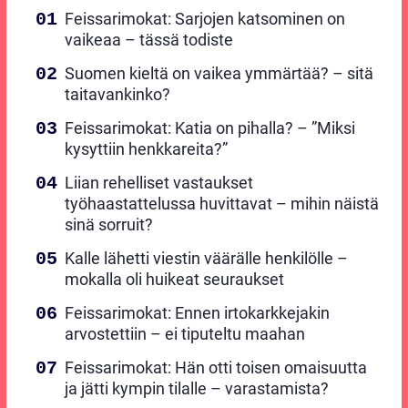
Feissarimokat: Sarjojen katsominen on
vaikeaa – tässä todiste
Suomen kieltä on vaikea ymmärtää? – sitä
taitavankinko?
Feissarimokat: Katia on pihalla? – ”Miksi
kysyttiin henkkareita?”
Liian rehelliset vastaukset
työhaastattelussa huvittavat – mihin näistä
sinä sorruit?
Kalle lähetti viestin väärälle henkilölle –
mokalla oli huikeat seuraukset
Feissarimokat: Ennen irtokarkkejakin
arvostettiin – ei tiputeltu maahan
Feissarimokat: Hän otti toisen omaisuutta
ja jätti kympin tilalle – varastamista?