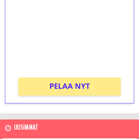
1€ = 10€ arvosta
ilmaiskierroksia ilman
kierrätystä!
Talleta 1€
Saat heti 50 ilmaiskierrosta Tuohi 1000 -
peliin (arvo 0,20€ per kierros)!
Ei kierrätysvaatimusta!
PELAA NYT
UUSIMMAT