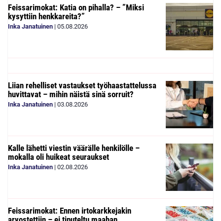
Feissarimokat: Katia on pihalla? – ”Miksi
kysyttiin henkkareita?”
Inka Janatuinen
|
05.08.2026
Liian rehelliset vastaukset työhaastattelussa
huvittavat – mihin näistä sinä sorruit?
Inka Janatuinen
|
03.08.2026
Kalle lähetti viestin väärälle henkilölle –
mokalla oli huikeat seuraukset
Inka Janatuinen
|
02.08.2026
Feissarimokat: Ennen irtokarkkejakin
arvostettiin – ei tiputeltu maahan