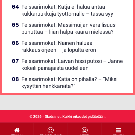
Feissarimokat: Katja ei halua antaa
kukkaruukkuja työttömälle – tässä syy
Feissarimokat: Massimuijan varallisuus
puhuttaa – liian halpa kaara mielessä?
Feissarimokat: Nainen haluaa
rakkauskirjeen – ja lopulta eron
Feissarimokat: Laivan hissi putosi – Janne
kokeili painajaista uudelleen
Feissarimokat: Katia on pihalla? – ”Miksi
kysyttiin henkkareita?”
© 2026 - Sketsi.net. Kaikki oikeudet pidätetään.