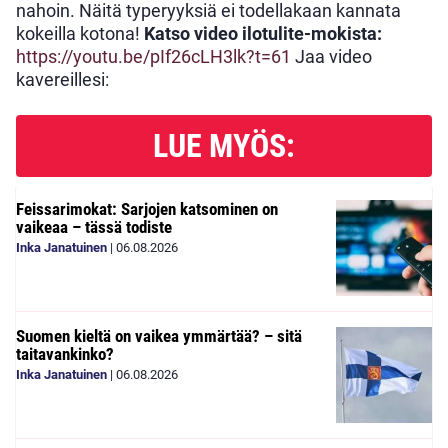
nahoin. Näitä typeryyksiä ei todellakaan kannata
kokeilla kotona!
Katso video ilotulite-mokista:
https://youtu.be/pIf26cLH3lk?t=61
Jaa video
kavereillesi:
LUE MYÖS:
Feissarimokat: Sarjojen katsominen on
vaikeaa – tässä todiste
Inka Janatuinen
|
06.08.2026
Suomen kieltä on vaikea ymmärtää? – sitä
taitavankinko?
Inka Janatuinen
|
06.08.2026