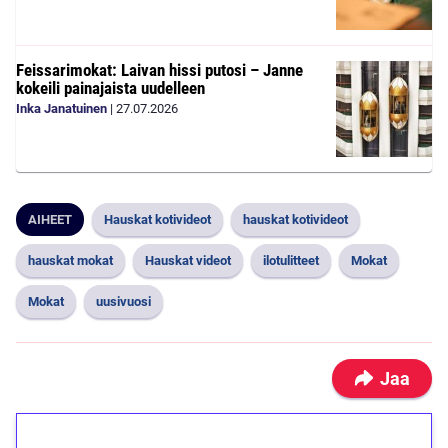
Feissarimokat: Laivan hissi putosi – Janne
kokeili painajaista uudelleen
Inka Janatuinen
|
27.07.2026
AIHEET
Hauskat kotivideot
hauskat kotivideot
hauskat mokat
Hauskat videot
ilotulitteet
Mokat
Mokat
uusivuosi
Jaa