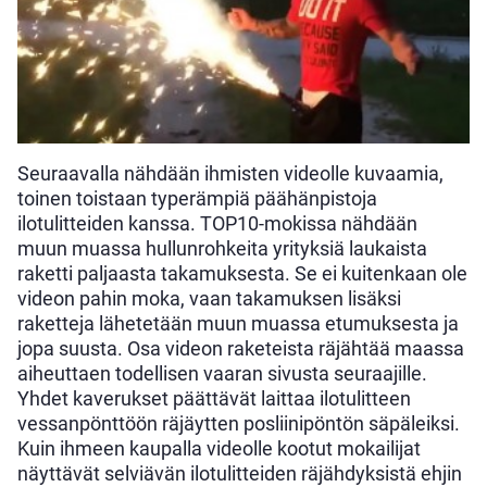
Seuraavalla nähdään ihmisten videolle kuvaamia,
toinen toistaan typerämpiä päähänpistoja
ilotulitteiden kanssa. TOP10-mokissa nähdään
muun muassa hullunrohkeita yrityksiä laukaista
raketti paljaasta takamuksesta. Se ei kuitenkaan ole
videon pahin moka, vaan takamuksen lisäksi
raketteja lähetetään muun muassa etumuksesta ja
jopa suusta. Osa videon raketeista räjähtää maassa
aiheuttaen todellisen vaaran sivusta seuraajille.
Yhdet kaverukset päättävät laittaa ilotulitteen
vessanpönttöön räjäytten posliinipöntön säpäleiksi.
Kuin ihmeen kaupalla videolle kootut mokailijat
näyttävät selviävän ilotulitteiden räjähdyksistä ehjin