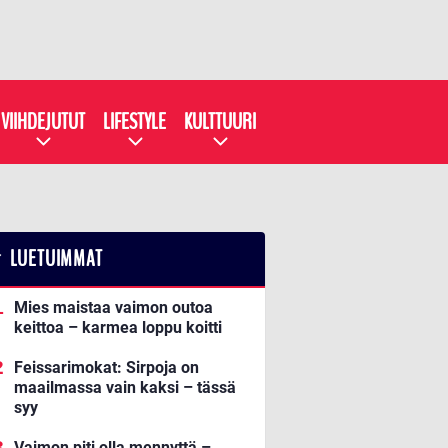
VIIHDEJUTUT
LIFESTYLE
KULTTUURI
LUETUIMMAT
Mies maistaa vaimon outoa
keittoa – karmea loppu koitti
Feissarimokat: Sirpoja on
maailmassa vain kaksi – tässä
syy
Vaimon piti olla mennyttä –