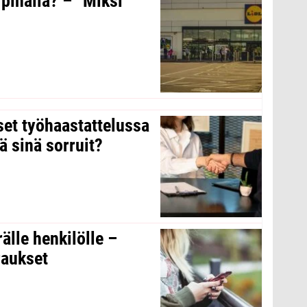
 pihalla? – ”Miksi
kset työhaastattelussa
ä sinä sorruit?
rälle henkilölle –
raukset