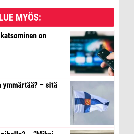
LUE MYÖS:
n katsominen on
a ymmärtää? – sitä