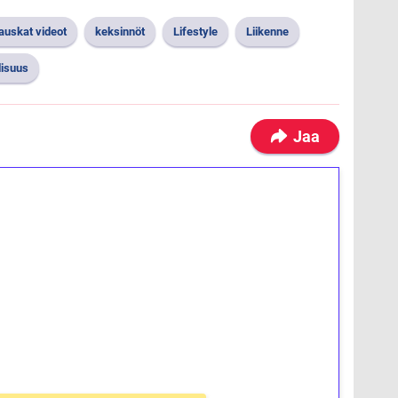
auskat videot
keksinnöt
Lifestyle
Liikenne
lisuus
Jaa
ilmaiskierroksia ilman
osta Tuohi 1000 -peliin (arvo 0,20€ per