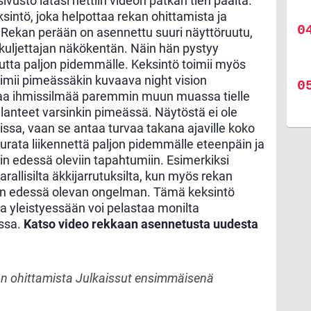
ivusto latasi nettiin videon pätkän tien päältä.
sintö, joka helpottaa rekan ohittamista ja
. Rekan perään on asennettu suuri näyttöruutu,
kuljettajan näkökentän. Näin hän pystyy
uutta paljon pidemmälle. Keksintö toimii myös
oimii pimeässäkin kuvaava night vision
aa ihmissilmää paremmin muun muassa tielle
ilanteet varsinkin pimeässä. Näytöstä ei ole
issa, vaan se antaa turvaa takana ajaville koko
eurata liikennettä paljon pidemmälle eteenpäin ja
 edessä oleviin tapahtumiin. Esimerkiksi
allisilta äkkijarrutuksilta, kun myös rekan
sin edessä olevan ongelman. Tämä keksintö
ja yleistyessään voi pelastaa monilta
ssa.
Katso video rekkaan asennetusta uudesta
an ohittamista Julkaissut ensimmäisenä