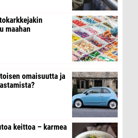
tokarkkejakin
ltu maahan
 toisen omaisuutta ja
arastamista?
toa keittoa – karmea