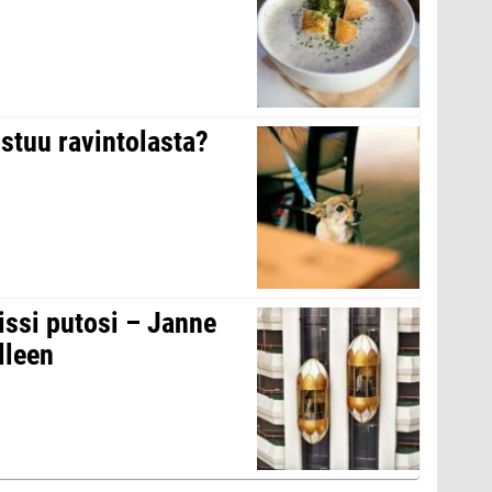
stuu ravintolasta?
issi putosi – Janne
lleen