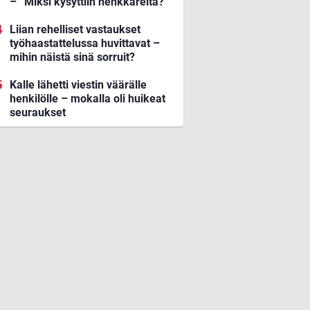
– ”Miksi kysyttiin henkkareita?”
Liian rehelliset vastaukset
työhaastattelussa huvittavat –
mihin näistä sinä sorruit?
Kalle lähetti viestin väärälle
henkilölle – mokalla oli huikeat
seuraukset