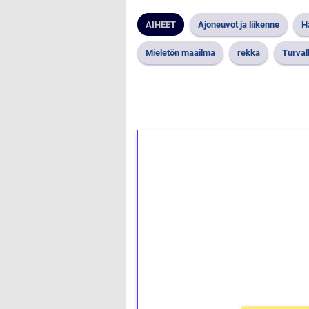
AIHEET
Ajoneuvot ja liikenne
H
Mieletön maailma
rekka
Turval
1€ = 10€ arvosta 
kierrätystä!
Talleta 1€
Saat heti 50 ilmaiskierr
kierros)!
Ei kierrätysvaatimusta!