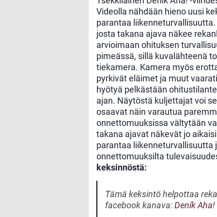
Tsekkiläinen Denik Aha! -viihdes
Videolla nähdään hieno uusi kek
parantaa liikenneturvallisuutta
josta takana ajava näkee rekan
arvioimaan ohituksen turvallis
pimeässä, sillä kuvalähteenä t
tiekamera. Kamera myös erott
pyrkivät eläimet ja muut vaarat
hyötyä pelkästään ohitustilante
ajan. Näytöstä kuljettajat voi s
osaavat näin varautua paremmin
onnettomuuksissa vältytään vaar
takana ajavat näkevät jo aikai
parantaa liikenneturvallisuutta 
onnettomuuksilta tulevaisuude
keksinnöstä:
Tämä keksintö helpottaa rek
facebook kanava:
Deník Aha!