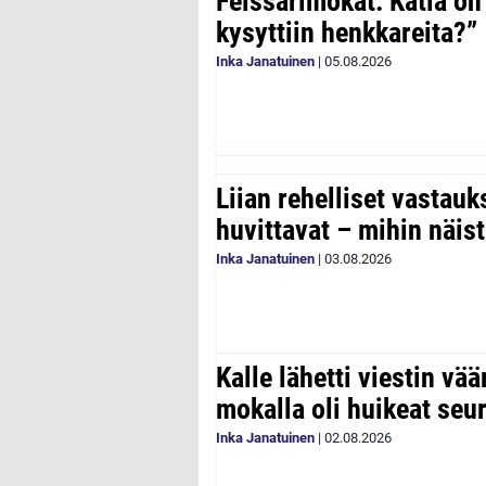
Feissarimokat: Katia on
kysyttiin henkkareita?”
Inka Janatuinen
|
05.08.2026
Liian rehelliset vastau
huvittavat – mihin näist
Inka Janatuinen
|
03.08.2026
Kalle lähetti viestin vää
mokalla oli huikeat seu
Inka Janatuinen
|
02.08.2026