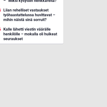
– ”Miksi kysyttiin henkkareita?”
Liian rehelliset vastaukset
työhaastattelussa huvittavat –
mihin näistä sinä sorruit?
Kalle lähetti viestin väärälle
henkilölle – mokalla oli huikeat
seuraukset