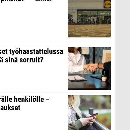
kset työhaastattelussa
ä sinä sorruit?
rälle henkilölle –
raukset