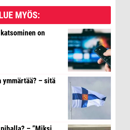
LUE MYÖS:
n katsominen on
a ymmärtää? – sitä
 pihalla? – ”Miksi