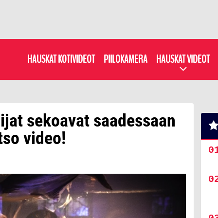
HAUSKAT KOTIVIDEOT
PIILOKAMERA
HAUSKAT VIDEOT
aijat sekoavat saadessaan
tso video!