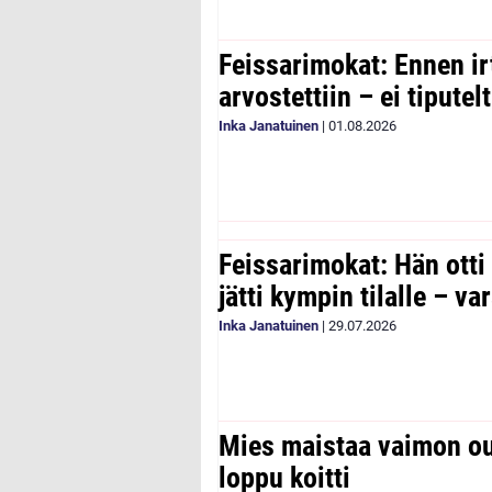
Feissarimokat: Ennen ir
arvostettiin – ei tipute
Inka Janatuinen
|
01.08.2026
Feissarimokat: Hän otti
jätti kympin tilalle – v
Inka Janatuinen
|
29.07.2026
Mies maistaa vaimon ou
loppu koitti