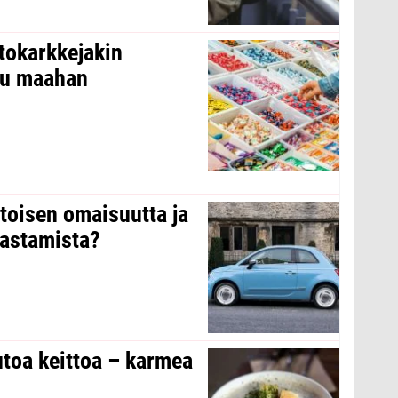
tokarkkejakin
ltu maahan
 toisen omaisuutta ja
arastamista?
toa keittoa – karmea