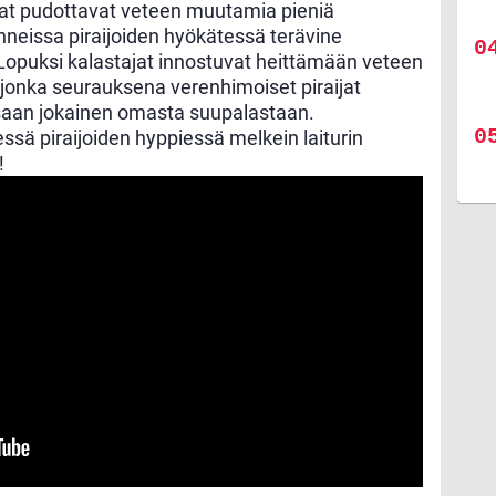
ajat pudottavat veteen muutamia pieniä
nneissa piraijoiden hyökätessä terävine
opuksi kalastajat innostuvat heittämään veteen
 jonka seurauksena verenhimoiset piraijat
essaan jokainen omasta suupalastaan.
sä piraijoiden hyppiessä melkein laiturin
!