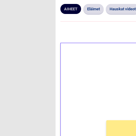
AIHEET
Eläimet
Hauskat videot
1€ = 10€ arvosta 
kierrätystä!
Talleta 1€
Saat heti 50 ilmaiskierr
kierros)!
Ei kierrätysvaatimusta!