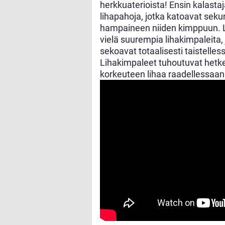
herkkuaterioista! Ensin kalast
lihapahoja, jotka katoavat seku
hampaineen niiden kimppuun. L
vielä suurempia lihakimpaleita,
sekoavat totaalisesti taistell
Lihakimpaleet tuhoutuvat hetkes
korkeuteen lihaa raadellessaan