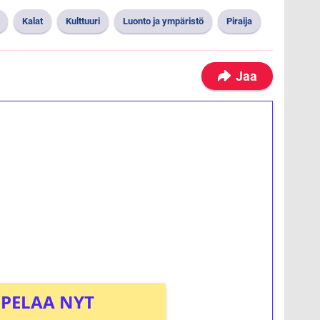
Kalat
Kulttuuri
Luonto ja ympäristö
Piraija
Jaa
ilmaiskierroksia ilman
osta Tuohi 1000 -peliin (arvo 0,20€ per
PELAA NYT