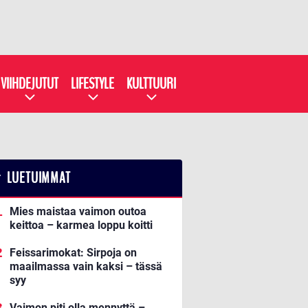
VIIHDEJUTUT
LIFESTYLE
KULTTUURI
LUETUIMMAT
Mies maistaa vaimon outoa
keittoa – karmea loppu koitti
Feissarimokat: Sirpoja on
maailmassa vain kaksi – tässä
syy
Vaimon piti olla mennyttä –